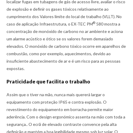
localizar fugas em tubagens de gás de acesso livre, avaliar o risco
de explosão e definir os gases tóxicos relativamente ao
cumprimento dos Valores limite do local de trabalho (VLLT). No
®
caso de aplicação Infraestrutura, o EX-TEC PM
580 mostra a
concentração de monóxido de carbono no ar ambiente e aciona
um alarme acústico e ótico se os valores forem demasiado
elevados. O monóxido de carbono tóxico ocorre em aparelhos de
combustão, como por exemplo, aquecimentos, devido ao
insuficiente abastecimento de ar e é um risco para as pessoas
expostas.
Praticidade que facilita o trabalho
Assim que o tiver na mão, nunca mais quererá largar o
equipamento com proteção IP65 e contra explosão. O
revestimento do equipamento em borracha permite maior
aderência. Com o design ergonómico assenta na mão com toda a
segurança.. O ecrã de elevado contraste convence pela alta
definição e mantém a boa legibilidade mesmo sob luz solar. O