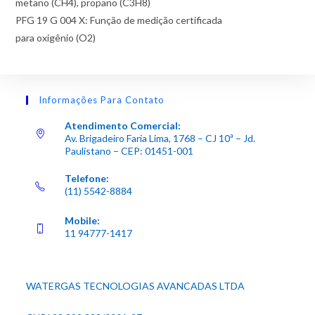
metano (CH4), propano (C3H8)
PFG 19 G 004 X: Função de medição certificada
para oxigênio (O2)
Informações Para Contato
Atendimento Comercial:
Av. Brigadeiro Faria Lima, 1768 – CJ 10ª – Jd.
Paulistano – CEP: 01451-001
Telefone:
(11) 5542-8884
Mobile:
11 94777-1417
WATERGAS TECNOLOGIAS AVANCADAS LTDA