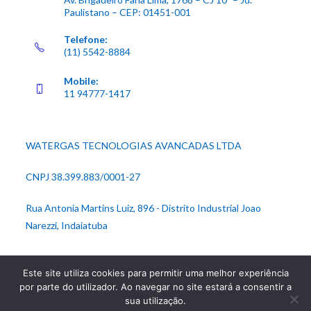
Paulistano – CEP: 01451-001
Telefone:
(11) 5542-8884
Mobile:
11 94777-1417
WATERGAS TECNOLOGIAS AVANCADAS LTDA
CNPJ 38.399.883/0001-27
Rua Antonia Martins Luiz, 896 - Distrito Industrial Joao
Narezzi, Indaiatuba
Este site utiliza cookies para permitir uma melhor experiência
por parte do utilizador. Ao navegar no site estará a consentir a
sua utilização.
Política de Privacidade