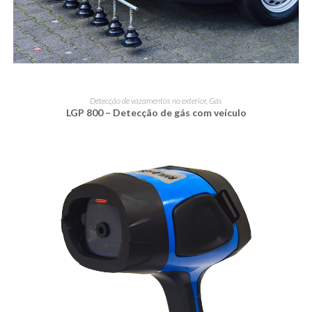
LER MAIS
Detecção de vazamentos no exterior
,
Gás
LGP 800 – Detecção de gás com veículo