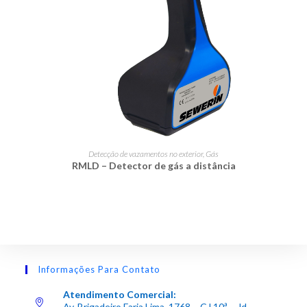
LER MAIS
Detecção de vazamentos no exterior
,
Gás
RMLD – Detector de gás a distância
Informações Para Contato
Atendimento Comercial:
Av. Brigadeiro Faria Lima, 1768 – CJ 10ª – Jd.