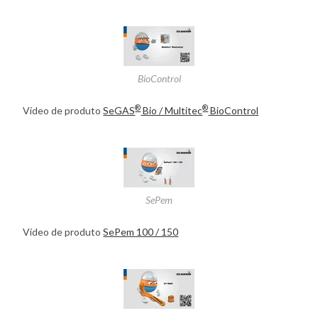
BioControl
®
®
Vídeo de produto
SeGAS
Bio / Multitec
BioControl
SePem
Vídeo de produto
SePem 100 / 150