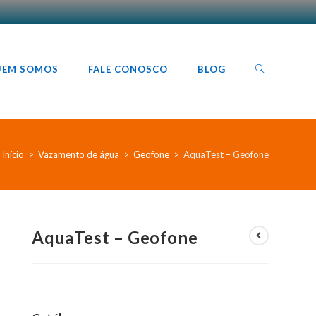
TOGGLE
UEM SOMOS
FALE CONOSCO
BLOG
WEBSITE
Início
>
Vazamento de água
>
Geofone
>
AquaTest – Geofone
SEARCH
AquaTest – Geofone