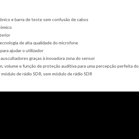
rônico e barra de teste sem confusão de cabos
nômico
terior
tecnologia de alta qualidade do microfone
para ajudar o utilizador
auscultadores graças à inovadora zona do sensor
em, volume e função de proteção auditiva para uma percepção perfeita do
m módulo de rádio SDR, sem módulo de rádio SDR