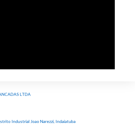
ANCADAS LTDA
strito Industrial Joao Narezzi, Indaiatuba