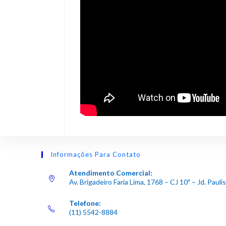
Informações Para Contato
Atendimento Comercial:
Av. Brigadeiro Faria Lima, 1768 – CJ 10ª – Jd. Pau
Telefone:
(11) 5542-8884