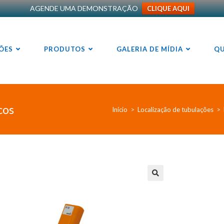
AGENDE UMA DEMONSTRAÇÃO
CLIQUE AQUI
ÕES
PRODUTOS
GALERIA DE MÍDIA
Q
cos
Início
>
Localização de tubulações
>