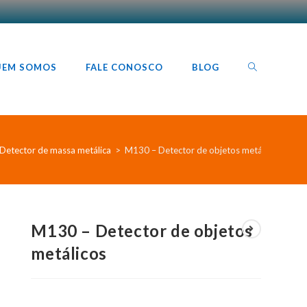
TOGGLE
UEM SOMOS
FALE CONOSCO
BLOG
WEBSITE
Detector de massa metálica
>
M130 – Detector de objetos metálicos
SEARCH
M130 – Detector de objetos
metálicos